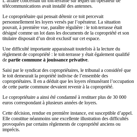
L’affaire concernait un toit-terrasse sur lequel un opérateur de
télécommunications avait installé des antennes.
Le copropriétaire qui pensait détenir ce toit percevait
personnellement les loyers versés par l’opérateur. La situation
pouvait, à première vue, paraître régulière : le toit-terrasse était
désigné comme un lot dans les documents de la copropriété et son
titulaire disposait d’un droit exclusif sur cet espace.
Une difficulté importante apparaissait toutefois à la lecture du
règlement de copropriété : le toit-terrasse y était également qualifié
de
partie commune à jouissance privative
.
Saisi par le syndicat des copropriétaires, le tribunal a considéré que
le toit demeurait la propriété indivise de l’ensemble des
copropriétaires. Il en a déduit que les loyers rémunérant l’occupation
de cette partie commune devaient revenir à la copropriété.
Le copropriétaire a ainsi été condamné à restituer plus de 30 000
euros correspondant à plusieurs années de loyers.
Cette décision, rendue en première instance, est susceptible d’appel.
Elle constitue néanmoins une excellente illustration des difficultés
provoquées par certains règlements de copropriété anciens ou
imprécis.